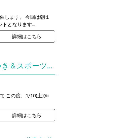
開催します。 今回は朝１
となります...
詳細はこちら
【1/10実施】㈱杉建presents “新春おもちつき会”～お餅つき＆スポーツの祭典～について
 この度、1/10(土)㈱
詳細はこちら