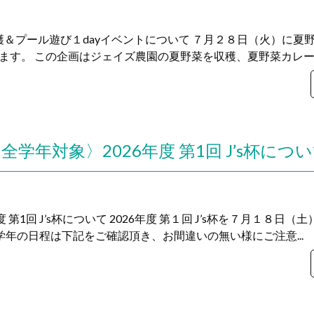
収穫＆プール遊び１dayイベントについて ７月２８日（火）に夏
します。 この企画はジェイズ農園の夏野菜を収穫、夏野菜カレー作
全学年対象〉2026年度 第1回 J’s杯につ
 第1回 J’s杯について 2026年度 第１回 J’s杯を７月１８日（
学年の日程は下記をご確認頂き、お間違いの無い様にご注意...