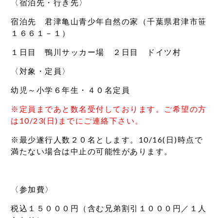
〈宿泊先・行き先〉
宿泊先 君津亀山青少年自然の家（千葉県君津市笹
１６６１－１）
１日目 鴨川サッカー場 ２日目 ドイツ村
〈対象・定員〉
幼児～小学６年生・４０名定員
※定員まであと数名受付しております。ご希望の方
は10/23(日)までにご連絡下さい。
※最少遂行人数２０名とします。10/16(日)時点で
満たない場合は中止の可能性があります。
〈参加費〉
税込１５０００円（含む兄弟割引１０００円／１人